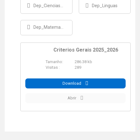
Dep_CienciasSociais
Dep_Linguas
Dep_Matematica
Criterios Gerais 2025_2026
Tamanho:
286.38 kb
PDF
Visitas :
289
Download
Abrir