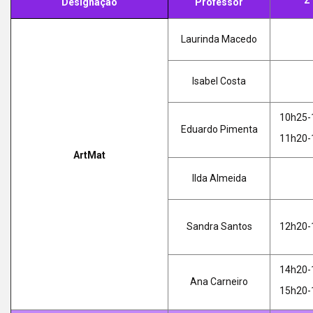
2
Designação
Professor
Laurinda Macedo
Isabel Costa
10h25-
Eduardo Pimenta
11h20-
ArtMat
Ilda Almeida
Sandra Santos
12h20-
14h20-
Ana Carneiro
15h20-