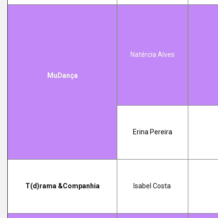
Natércia Alves
MuDança
Erina Pereira
T(d)rama &Companhia
Isabel Costa