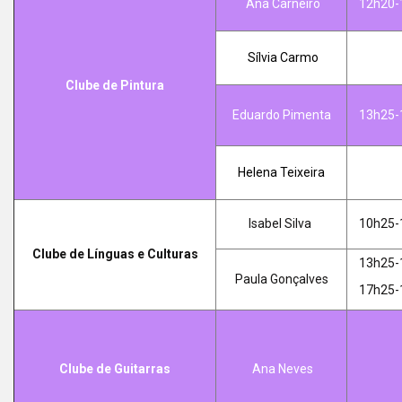
Ana Carneiro
12h20-
Sílvia Carmo
Clube de Pintura
Eduardo Pimenta
13h25-
Helena Teixeira
Isabel Silva
10h25-
Clube de Línguas e Culturas
13h25-
Paula Gonçalves
17h25-
Clube de Guitarras
Ana Neves