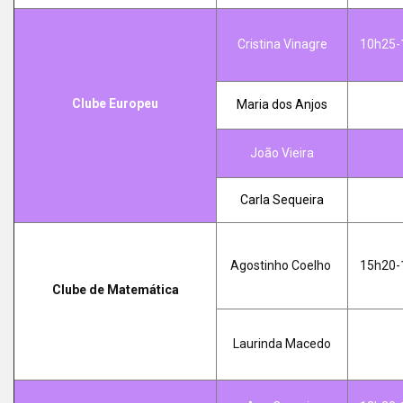
Cristina Vinagre
10h25-
Clube Europeu
Maria dos Anjos
João Vieira
Carla Sequeira
Agostinho Coelho
15h20-
Clube de Matemática
Laurinda Macedo