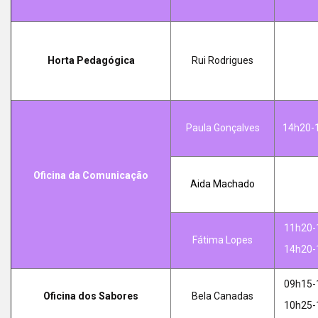
Horta Pedagógica
Rui Rodrigues
Paula Gonçalves
14h20-
Oficina da Comunicação
Aida Machado
11h20-
Fátima Lopes
14h20-
09h15-
Oficina dos Sabores
Bela Canadas
10h25-