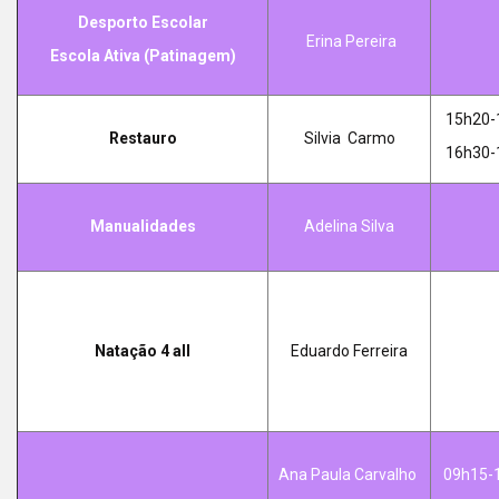
Desporto Escolar
Erina Pereira
Escola Ativa (Patinagem)
15h20-
Restauro
Silvia Carmo
16h30-
Manualidades
Adelina Silva
Natação 4 all
Eduardo Ferreira
Ana Paula Carvalho
09h15-