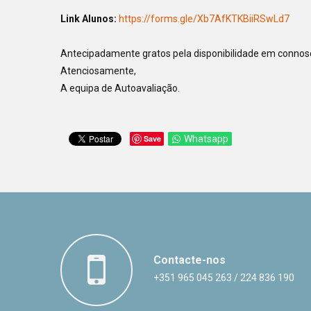
Link Alunos:
https://forms.gle/
Xb7AfKTKBiiRSwLd7
Antecipadamente gratos pela disponibilidade em connosc
Atenciosamente,
A equipa de Autoavaliação.
Save
Whatsapp
Contacte-nos
+351 965 045 263 / 224 836 190