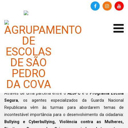
Programa Escola Segura
Categoria:
Notícias
Publicado em 10 fevereiro 2026
É verdade! Temos visto muitos agentes da GNR na nossa Escola...
mas por uma boa razão!
Através de uma parceria entre o
AESPC
e o
Programa Escola
Segura
, os agentes especializados da Guarda Nacional
Republicana vêm às turmas para abordarem temas de
incontestável importância para o desenvolvimento da cidadania:
Bullying e Cyberbullying, Violência contra as Mulheres,