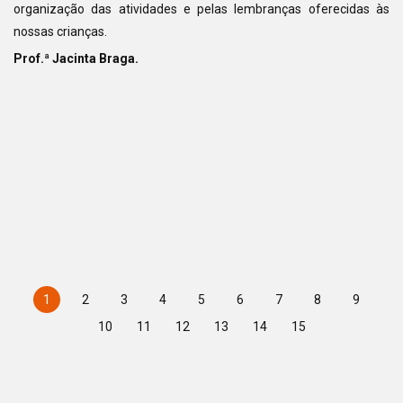
organização das atividades e pelas lembranças oferecidas às
nossas crianças.
Prof.ª Jacinta Braga.
1
2
3
4
5
6
7
8
9
10
11
12
13
14
15